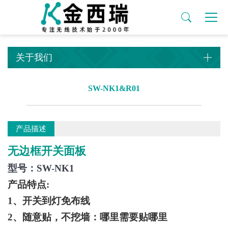
关于我们
产品中心
厂房设备
新闻资讯
简体中文
安防系列
无线开关
公司简介
安防系列
机器设备
公司动态
关于我们
门窗报警器
有边框开关套装系列
关于我们
工厂名片
无线开关
行业动态
产品中心
车辆报警器
无边框开关套装系列
简体中文
ODMOEM定做
物联网方案
自行车刹车尾灯
小面板开关套装
SW-NK1&R01
工厂设备
感应迎宾门铃
美式开关套装
在线留言
车道报警器
圆形开关套装
产品描述
联系我们
无线门铃
Wifi双模开关套装
无边框开关面板
新闻资讯
消防报警器
无线插座系列
型号：SW-NK1
产品特点:
遥控器配件
1、开关到灯免布线
无线探头
2、随意贴，不挖墙：哪里需要贴哪里