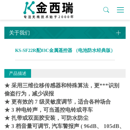
关于我们
产品中心
厂房设备
新闻资讯
简体中文
安防系列
无线开关
公司简介
安防系列
机器设备
公司动态
关于我们
门窗报警器
有边框开关套装系列
关于我们
工厂名片
无线开关
行业动态
产品中心
车辆报警器
无边框开关套装系列
简体中文
ODMOEM定做
物联网方案
自行车刹车尾灯
小面板开关套装
KS-SF22R配03C金属遥控器 （电池防水经典版）
工厂设备
感应迎宾门铃
美式开关套装
在线留言
车道报警器
圆形开关套装
产品描述
联系我们
无线门铃
Wifi双模开关套装
★ 采用三维位移传感器和特殊算法，更***识别
偷盗行为，减少误报
新闻资讯
消防报警器
无线插座系列
★ 更有效的 7 级灵敏度调节，适合各种场合
遥控器配件
★ 3 种电铃声，可当遥控电铃或寻车
★ 扎带或双面胶安装，可防水防尘
无线探头
★ 3 档音量可调节, 汽车警报声 ( 96dB、 105dB、