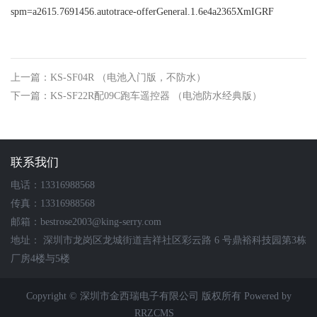
spm=a2615.7691456.autotrace-offerGeneral.1.6e4a2365XmIGRF
上一篇：KS-SF04R （电池入门版，不防水）
下一篇：KS-SF22R配09C跑车遥控器 （电池防水经典版）
联系我们
电话：13316988568
传真：13316988568
邮箱：bestrose2003@king-serry.com
地址： 深圳市龙岗区龙城街道吉祥社区彩云路 6 号鼎裕科技园第3栋
厂房4楼与5楼
Copyright © 深圳市金西瑞电子有限公司 版权所有
Powered by
RRZCMS